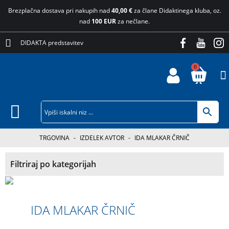
Brezplačna dostava pri nakupih nad
40,00 €
za člane Didaktinega kluba, oz.
nad
100 EUR
za nečlane.
DIDAKTA predstavitev
0
TRGOVINA
-
IZDELEK AVTOR
-
IDA MLAKAR ČRNIČ
Filtriraj po kategorijah
IDA MLAKAR ČRNIČ