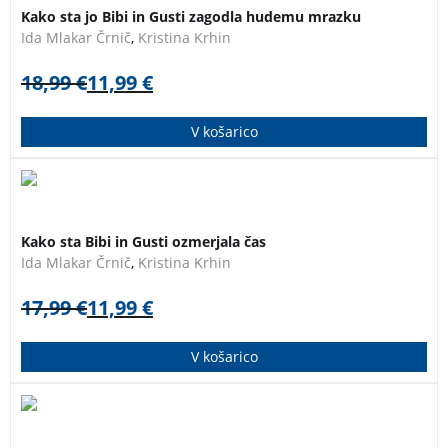
Kako sta jo Bibi in Gusti zagodla hudemu mrazku
dogodivščine, spoznavata drug drugega in svet okoli
Ida Mlakar Črnič
,
Kristina Krhin
sebe. KNJIGA S PODPISOM AVTORICE!
Kako sta jo Bibi
in Gusti zagodla hudemu mrazku
18,99
€
11,99
€
V košarico
Sedma knjiga v zbirki o Bibi in Gustiju. Pujska sta
nerazdružljiva prijatelja. Skupaj preživljata
Kako sta Bibi in Gusti ozmerjala čas
dogodivščine, spoznavata drug drugega in svet okoli
Ida Mlakar Črnič
,
Kristina Krhin
sebe.
Kako sta Bibi in Gusti ozmerjala čas
17,99
€
11,99
€
V košarico
Otroška slikanica, ki skozi zabavno zgodbo osvetljuje,