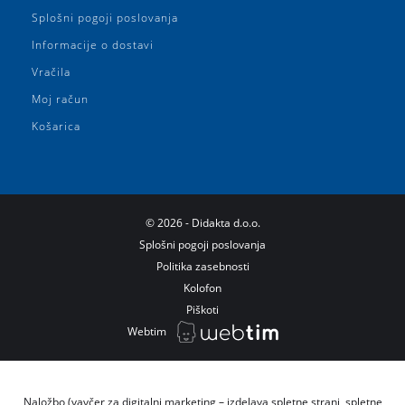
Splošni pogoji poslovanja
Informacije o dostavi
Vračila
Moj račun
Košarica
©
2026
- Didakta d.o.o.
Splošni pogoji poslovanja
Politika zasebnosti
Kolofon
Piškoti
Webtim
Naložbo (vavčer za digitalni marketing – izdelava spletne strani, spletne