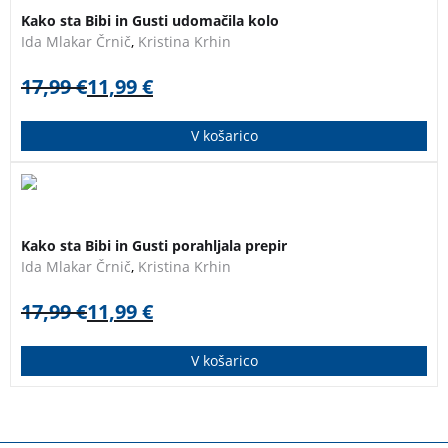
Kako sta Bibi in Gusti udomačila kolo
Ida Mlakar Črnič
,
Kristina Krhin
17,99
€
11,99
€
V košarico
Didaktična otroška slikanica o prijateljstvu in
konstruktivnem reševanju težav.
Kako sta Bibi in Gusti porahljala prepir
Ida Mlakar Črnič
,
Kristina Krhin
17,99
€
11,99
€
V košarico