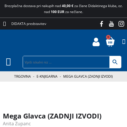
Brezplačna dostava pri nakupih nad
40,00 €
za člane Didaktinega kluba, oz.
nad
100 EUR
za nečlane.
DIDAKTA predstavitev
0
TRGOVINA
-
E-KNJIGARNA
-
MEGA GLAVCA (ZADNJI IZVODI)
Mega Glavca (ZADNJI IZVODI)
Anita Zupanc