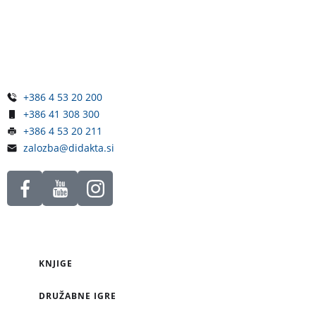
Železniška ulica 5
4248 Lesce
Slovenija
+386 4 53 20 200
+386 41 308 300
+386 4 53 20 211
zalozba@didakta.si
KNJIGE
DRUŽABNE IGRE