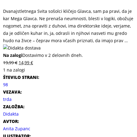
Dvanajstletnega Svita sošolci kličejo Glavca, sam pa pravi, da je
kar Mega Glavca. Ne prenaša neumnosti, blesti v logiki, obožuje
nogomet, zna opraviti z duhovi, ima direktorske ideje, verjame,
da je odličen kuhar in, ja, odrasli in njihovi nasveti mu gredo
hudo na živce – čeprav mora včasih priznati, da imajo prav …
Na zalogi
Dostavimo v 2 delovnih dneh.
19,99
€
14,99
€
1 na zalogi
ŠTEVILO STRANI:
98
VEZAVA:
trda
ZALOŽBA:
Didakta
AVTOR:
Anita Zupanc
ILUSTRATOR: