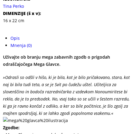
Tina Perko
DIMENZIJE (
š x v
):
16 x 22 cm
Opis
Mnenja (0)
Uživajte ob branju mega zabavnih zgodb o prigodah
odraščajočega Mega Glavce.
»Odrasli so odšli v hišo, ki je bila, kot je bilo pričakovano, stara, kot
naj bi bila tudi teta, a se je Svit po čudežu uštel. Učiteljica za
slovenščino in bodoča razredničarka z vzdevkom Nonoumiritese bi
rekla, da je to predsodek. No, vsaj tako so se učili v šestem razredu,
ki ga je ravno končal z odliko, a ker so bile počitnice, je šlo zgolj za
majhen spodrsljaj, ki se lahko zgodi popolnoma vsakemu.«
Zgodbe: