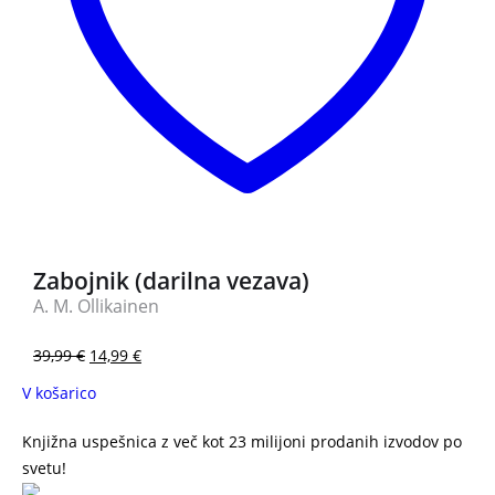
Zabojnik (darilna vezava)
A. M. Ollikainen
39,99
€
14,99
€
V košarico
Knjižna uspešnica z več kot 23 milijoni prodanih izvodov po
svetu!