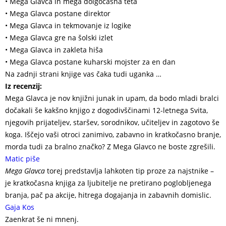
• Mega Glavca in mega dolgočasna teta
• Mega Glavca postane direktor
• Mega Glavca in tekmovanje iz logike
• Mega Glavca gre na šolski izlet
• Mega Glavca in zakleta hiša
• Mega Glavca postane kuharski mojster za en dan
Na zadnji strani knjige vas čaka tudi uganka …
Iz recenzij:
Mega Glavca je nov knjižni junak in upam, da bodo mladi bralci
dočakali še kakšno knjigo z dogodivščinami 12-letnega Svita,
njegovih prijateljev, staršev, sorodnikov, učiteljev in zagotovo še
koga. Iščejo vaši otroci zanimivo, zabavno in kratkočasno branje,
morda tudi za bralno značko? Z Mega Glavco ne boste zgrešili.
Matic piše
Mega Glavca
torej predstavlja lahkoten tip proze za najstnike –
je kratkočasna knjiga za ljubitelje ne pretirano poglobljenega
branja, pač pa akcije, hitrega dogajanja in zabavnih domislic.
Gaja Kos
Zaenkrat še ni mnenj.