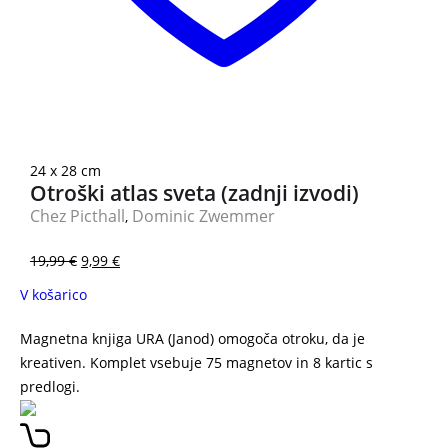
3 za 2
24 x 28 cm
Otroški atlas sveta (zadnji izvodi)
Chez Picthall
Dominic Zwemmer
,
19,99
€
9,99
€
V košarico
Magnetna knjiga URA (Janod) omogoča otroku, da je
kreativen. Komplet vsebuje 75 magnetov in 8 kartic s
predlogi.