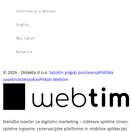
Informacije o dostavi
Vračila
Moj račun
Košarica
©
2026
- Didakta d.o.o.
Splošni pogoji poslovanja
Politika
zasebnosti
Kolofon
Piškoti
Webtim
Naložbo (vavčer za digitalni marketing – izdelava spletne strani,
spletne trgovine, rezervacijske platforme in mobilne aplikacije)