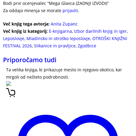
Bodi prvi ocenjevalec “Mega Glavca (ZADNJI IZVODI)”
Za oddajo mnenja se morate
prijaviti
.
Več knjig tega avtorja:
Anita Zupanc
Več knjig iz kategorij:
E-knjigarna
,
Izbor darilnih knjig in iger
,
Leposlovje
,
Mladinsko in otroško leposlovje
,
OTROŠKI KNJIŽNI
FESTIVAL 2026
,
Slikanice in pravljice
,
Zgodbice
Priporočamo tudi
Ta velika knjiga, ki prikazuje mesto in njegovo okolico, kar
mrgoli od nešteto podrobnosti.
Zimski živžav