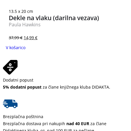
13.5 x 20 cm
Dekle na vlaku (darilna vezava)
Paula Hawkins
37,99
€
14,99
€
V košarico
Dodatni popust
5% dodatni popust
za člane knjižnega kluba DIDAKTA.
Brezplačna poštnina
Brezplačna dostava pri nakupih
nad 40 EUR
za člane
Didaktinega kluba, oz. nad 100 EUR za nečlane.