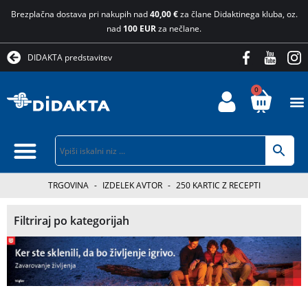
Brezplačna dostava pri nakupih nad
40,00 €
za člane Didaktinega kluba, oz.
nad
100 EUR
za nečlane.
DIDAKTA predstavitev
0
TRGOVINA
-
IZDELEK AVTOR
-
250 KARTIC Z RECEPTI
Filtriraj po kategorijah