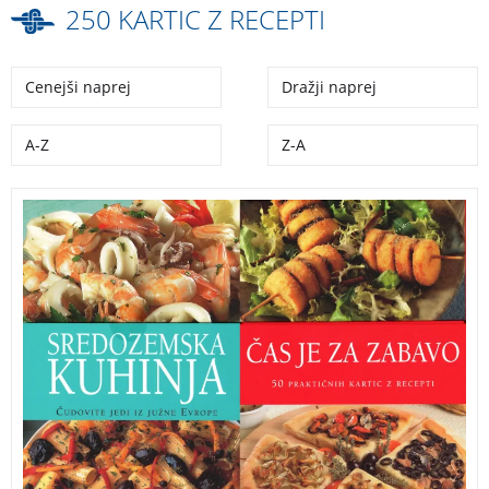
250 KARTIC Z RECEPTI
Cenejši naprej
Dražji naprej
A-Z
Z-A
Zbirka tematskih kartic z recepti: Čokolada,
Sredozemska kuhinja, Čas je za zabavo, Enolončnice.