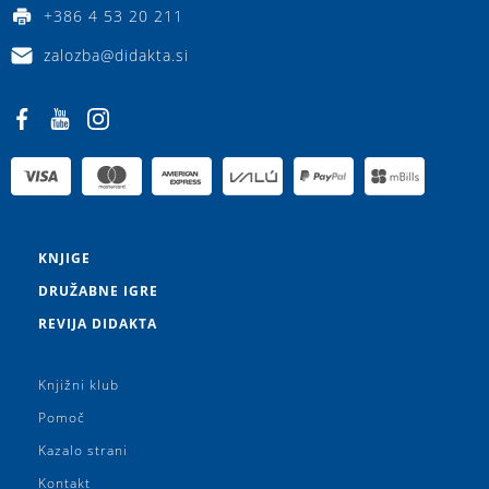
+386 4 53 20 211
zalozba@didakta.si
KNJIGE
DRUŽABNE IGRE
REVIJA DIDAKTA
Knjižni klub
Pomoč
Kazalo strani
Kontakt