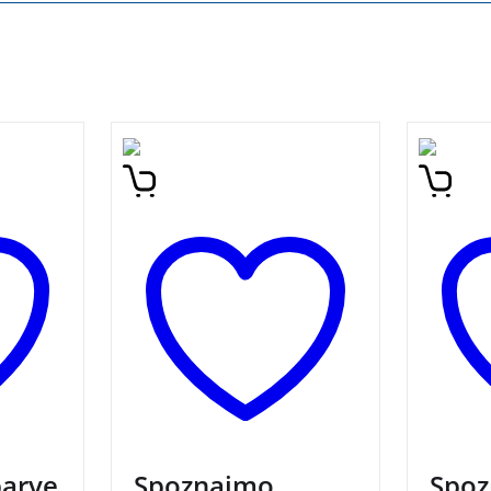
i vabi
Privlačna slikanica, ki vabi
Skoči n
z
otroke na potovanje z
svet z
 barv.
vlakom in odkrivanje števil.
slikan
Spoznajmo števila
barv in
arve
Spoznajmo
Spo