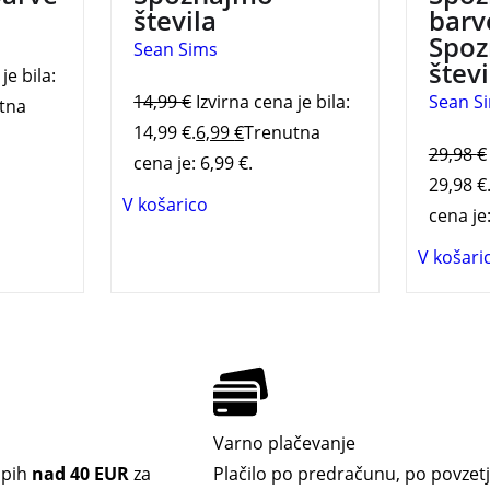
števila
barv
Spo
Sean Sims
števi
je bila:
14,99
€
Izvirna cena je bila:
Sean S
tna
14,99 €.
6,99
€
Trenutna
29,98
€
cena je: 6,99 €.
29,98 €
V košarico
cena je:
V košari
Varno plačevanje
upih
nad 40 EUR
za
Plačilo po predračunu, po povzetj