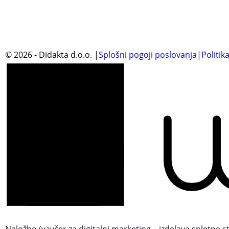
©
2026
- Didakta d.o.o.
|
Splošni pogoji poslovanja
|
Politik
Naložbo (vavčer za digitalni marketing – izdelava spletne s