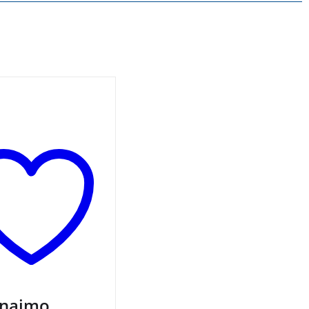
a vlak in odpotuj v
nanja! Poučni
ici za spoznavanje
 učenje števil.
znajmo