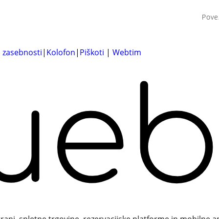
Pove
a zasebnosti
|
Kolofon
|
Piškoti
|
Webtim
trani, spletne trgovine, rezervacijske platforme in mobilne a