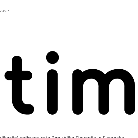
zave
plikacije) sofinancirata Republika Slovenija in Evropska