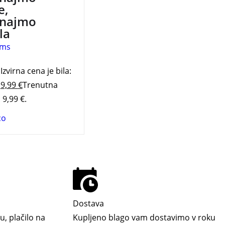
e,
znajmo
la
ims
Izvirna cena je bila:
.
9,99
€
Trenutna
 9,99 €.
co
Dostava
u, plačilo na
Kupljeno blago vam dostavimo v roku