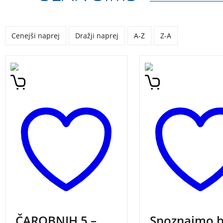
Cenejši naprej
Dražji naprej
A-Z
Z-A
Paket slikanic za otroke po
Privlačna slikanica, k
izjemni ceni. Naslovi v
otroke na potovanje 
zbirki: Kako sta Bibi in
vlakom in odkrivanje
Gusti prezvijačila hrib,
SPOZNAJMO BARVE
Luliman, Spoznajmo
števila, Marjetka Metka,
Mali Planet.
Izkoristite
izjemno ceno paketa!
Knjiga je lepo darilo.
ČAROBNIH 5 –
Spoznajmo b