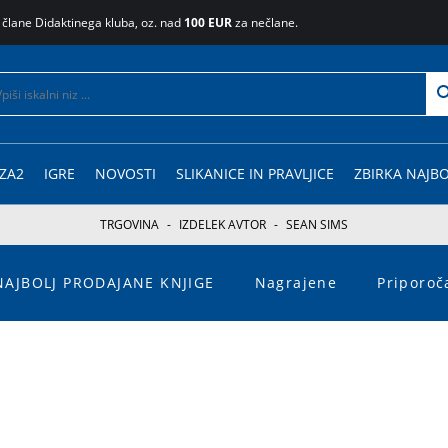
 člane Didaktinega kluba, oz. nad
100 EUR
za nečlane.
ZA2
IGRE
NOVOSTI
SLIKANICE IN PRAVLJICE
ZBIRKA NAJBO
TRGOVINA
-
IZDELEK AVTOR
-
SEAN SIMS
NAJBOLJ PRODAJANE KNJIGE
Nagrajene
Priporo