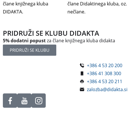
člane knjižnega kluba
člane Didaktinega kluba, oz
DIDAKTA.
nečlane.
PRIDRUŽI SE KLUBU DIDAKTA
5% dodatni popust
za člane knjižnega kluba didakta
PRIDRUŽI SE KLUBU
+386 4 53 20 200
Železniška ulica 5
+386 41 308 300
4248 Lesce
+386 4 53 20 211
Slovenija
zalozba@didakta.si