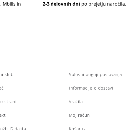
 Mbills in
2-3 delovnih dni
po prejetju naročila.
ni klub
Splošni pogoji poslovanja
oč
Informacije o dostavi
lo strani
Vračila
akt
Moj račun
ložbi Didakta
Košarica