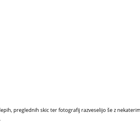
epih, preglednih skic ter fotografij razveselijo še z nekateri
.