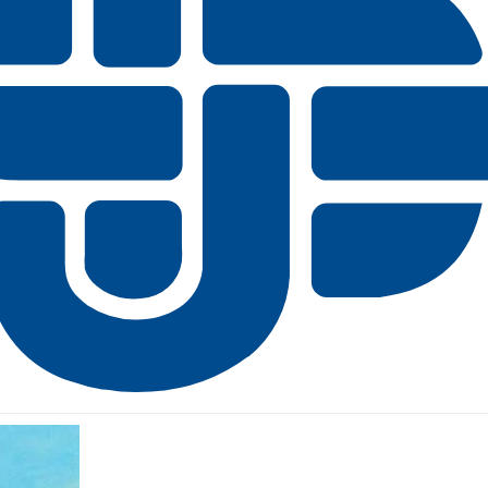
mrgoli od nešteto podrobnosti.
Zimski živžav