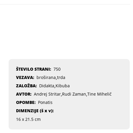
ŠTEVILO STRANI:
750
,
VEZAVA:
broširana
trda
,
ZALOŽBA:
Didakta
Kibuba
,
,
AVTOR:
Andrej Stritar
Rudi Zaman
Tine Mihelič
OPOMBE:
Ponatis
DIMENZIJE (
š x v
):
16 x 21.5 cm