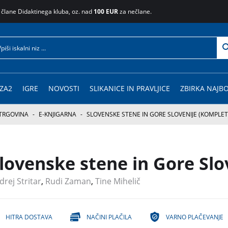
 člane Didaktinega kluba, oz. nad
100 EUR
za nečlane.
ZA2
IGRE
NOVOSTI
SLIKANICE IN PRAVLJICE
ZBIRKA NAJBO
TRGOVINA
-
E-KNJIGARNA
-
SLOVENSKE STENE IN GORE SLOVENIJE (KOMPLET
lovenske stene in Gore Slo
drej Stritar
,
Rudi Zaman
,
Tine Mihelič
HITRA DOSTAVA
NAČINI PLAČILA
VARNO PLAČEVANJE