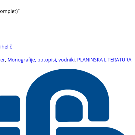
komplet)”
ihelič
ger
,
Monografije, potopisi, vodniki
,
PLANINSKA LITERATURA