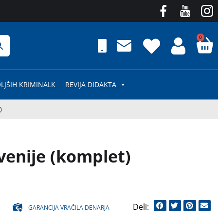
0
LJŠIH KRIMINALK
REVIJA DIDAKTA
)
venije (komplet)
GARANCIJA VRAČILA DENARJA