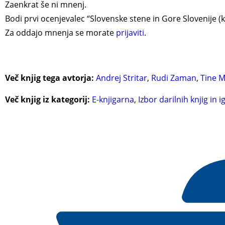
Zaenkrat še ni mnenj.
Bodi prvi ocenjevalec “Slovenske stene in Gore Slovenije (
Za oddajo mnenja se morate
prijaviti
.
Več knjig tega avtorja:
Andrej Stritar
,
Rudi Zaman
,
Tine M
Več knjig iz kategorij:
E-knjigarna
,
Izbor darilnih knjig in i