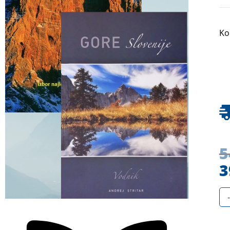
Ko
5
3
-