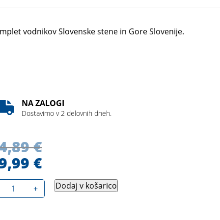
mplet vodnikov Slovenske stene in Gore Slovenije.
NA ZALOGI
Dostavimo v 2 delovnih dneh.
4,89
€
9,99
€
Dodaj v košarico
+