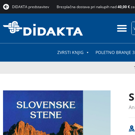
DIDAKTA predstavitev
Brezplačna dostava pri nakupih nad
40,00 €
za
ZVRSTI KNJIG
POLETNO BRANJE 3
S
An