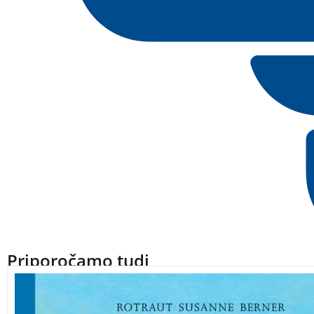
Priporočamo tudi
Ta velika knjiga, ki prikazuje mesto in njegovo okolico, kar 