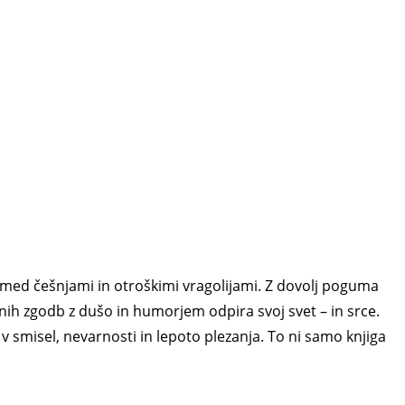
 med češnjami in otroškimi vragolijami. Z dovolj poguma
ranih zgodb z dušo in humorjem odpira svoj svet – in srce.
 smisel, nevarnosti in lepoto plezanja. To ni samo knjiga
.
Z Dovjega do Himalaje