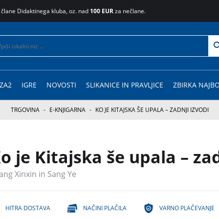
 člane Didaktinega kluba, oz. nad
100 EUR
za nečlane.
ZA2
IGRE
NOVOSTI
SLIKANICE IN PRAVLJICE
ZBIRKA NAJBO
TRGOVINA
-
E-KNJIGARNA
-
KO JE KITAJSKA ŠE UPALA – ZADNJI IZVODI
o je Kitajska še upala – zad
ang Xinxin in Sang Ye
HITRA DOSTAVA
NAČINI PLAČILA
VARNO PLAČEVANJE