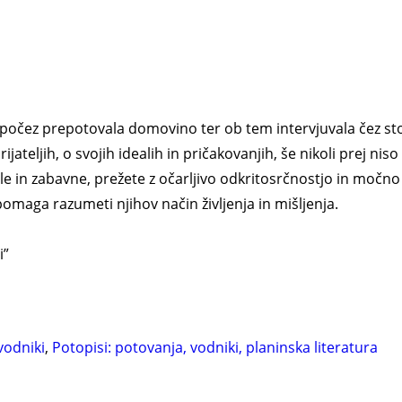
očez prepotovala domovino ter ob tem intervjuvala čez sto či
ateljih, o svojih idealih in pričakovanjih, še nikoli prej niso
 in zabavne, prežete z očarljivo odkritosrčnostjo in močno v
pomaga razumeti njihov način življenja in mišljenja.
i”
vodniki
,
Potopisi: potovanja, vodniki, planinska literatura