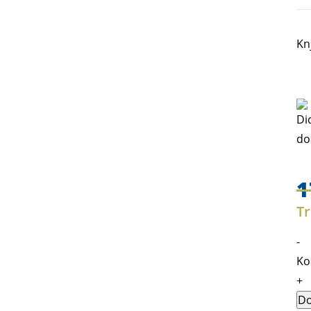
Kn
1
Tr
-
Ko 
+
Do