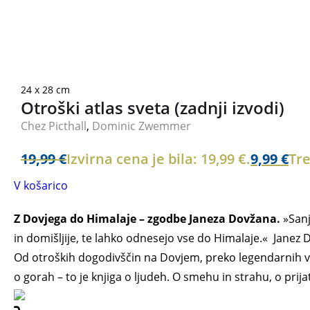
24 x 28 cm
Otroški atlas sveta (zadnji izvodi)
Chez Picthall
,
Dominic Zwemmer
19,99
€
Izvirna cena je bila: 19,99 €.
9,99
€
Tre
V košarico
Z Dovjega do Himalaje – zgodbe Janeza Dovžana.
»Sanj
in domišljije, te lahko odnesejo vse do Himalaje.« Janez D
Od otroških dogodivščin na Dovjem, preko legendarnih vzp
o gorah – to je knjiga o ljudeh. O smehu in strahu, o prija