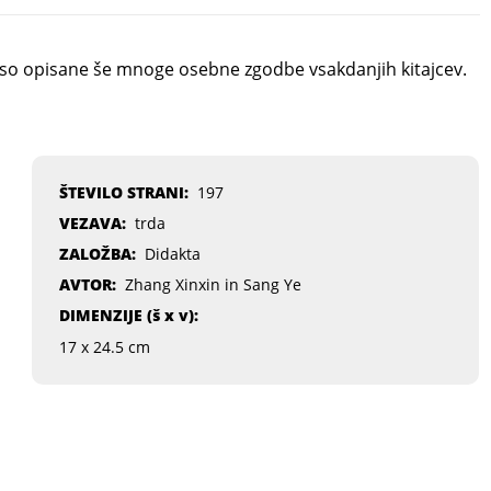
i pa so opisane še mnoge osebne zgodbe vsakdanjih kitajcev.
ŠTEVILO STRANI:
197
VEZAVA:
trda
ZALOŽBA:
Didakta
AVTOR:
Zhang Xinxin in Sang Ye
DIMENZIJE (
š x v
):
17 x 24.5 cm