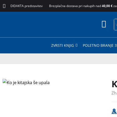
DIDAKTA predstavitev
Brezplačna dostava pri nakupih nad
40,00 €
za
ZVRSTI KNJIG
POLETNO BRANJE 3
K
3 za 2
Zh