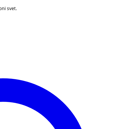
bni svet.
Otroški atlas sveta