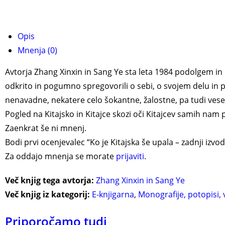
Opis
Mnenja (0)
Avtorja Zhang Xinxin in Sang Ye sta leta 1984 podolgem in p
odkrito in pogumno spregovorili o sebi, o svojem delu in prij
nenavadne, nekatere celo šokantne, žalostne, pa tudi vesele
Pogled na Kitajsko in Kitajce skozi oči Kitajcev samih nam 
Zaenkrat še ni mnenj.
Bodi prvi ocenjevalec “Ko je Kitajska še upala – zadnji izvod
Za oddajo mnenja se morate
prijaviti
.
Več knjig tega avtorja:
Zhang Xinxin in Sang Ye
Več knjig iz kategorij:
E-knjigarna
,
Monografije, potopisi, 
Priporočamo tudi