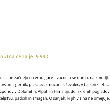
3 za 2
nutna cena je: 9,99 €.
e se ne začnejo na vrhu gore – začnejo se doma, na kmetiji,
ovžan – gornik, plezalec, smučar, reševalec, v tej zbirki izb
onov v Dolomitih, Alpah in Himalaji, do iskrenih pogledov v
teljstvu, padcih in zmagah. O sanjah, ki jih višina ne omejuje