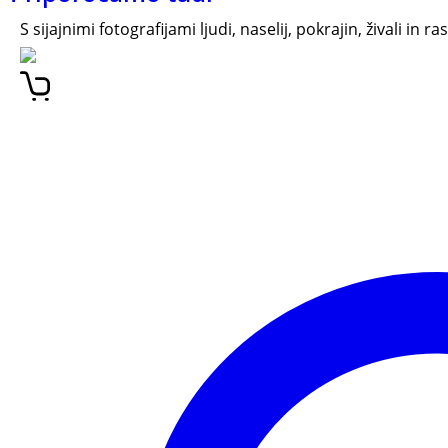
S sijajnimi fotografijami ljudi, naselij, pokrajin, živali i