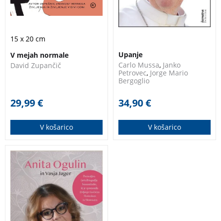
iz ambulant in
tej izjemni pripovedi
bolniških sob, v
papež Frančišek
katerih se odvija
bralca popelje na
življenje, kot bi ga
osebno in duhovno
15 x 20 cm
gledali po televiziji.
popotovanje.
UPANJE
Upanje
V mejah normale
Vmes pa se nam
Jorge Mario Bergoglio
Carlo Mussa
,
Janko
David Zupančič
avtor kot še nikoli
BIOGRAFIJA PAPEŽ
Petrovec
,
Jorge Mario
Bergoglio
doslej razkriva tudi
FRANČIŠEK
sam.
29,99
€
34,90
€
V košarico
V košarico
Ganljiva, iskriva,
navdihujoča
(avto)biografija, ki
nastavlja ogledalo
družbi, v kateri