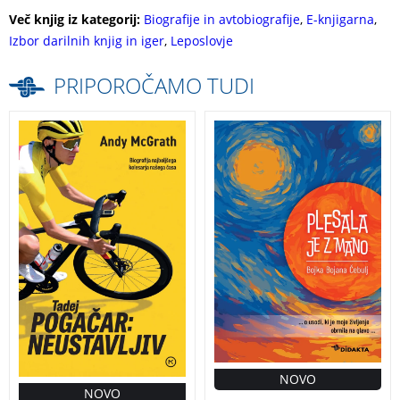
Več knjig iz kategorij:
Biografije in avtobiografije
,
E-knjigarna
,
Izbor darilnih knjig in iger
,
Leposlovje
PRIPOROČAMO TUDI
Biografija Tadeja
O usodi, ki je moje
Pogačarja izpod
življenje obrnila na
peresa priznanega
glavo … Plesala je z
športnega novinarja
mano je ganljiva in
Andyja McGratha
navdihujoča
prinaša poglobljen
življenjska zgodba
portret enega
Bojke Bojane Čebulj,
največjih kolesarjev
ki jo je bolezen čez
današnjega časa.
noč odtrgala od
Tadej Pogačar:
aktivnega življenja.
Neustavljiv
KNJIGA S PODPISOM
AVTORICE!
PLESALA JE
NOVO
NOVO
Z MANO – BOJKA