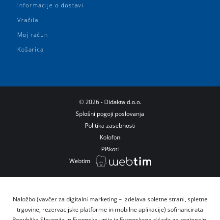
Informacije o dostavi
Vračila
Moj račun
Košarica
©
2026
- Didakta d.o.o.
Splošni pogoji poslovanja
Politika zasebnosti
Kolofon
Piškoti
Webtim
Naložbo (vavčer za digitalni marketing – izdelava spletne strani, spletne
trgovine, rezervacijske platforme in mobilne aplikacije) sofinancirata
Republika Slovenija in Evropska unija iz Evropskega sklada za regionalni