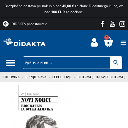
Brezplačna dostava pri nakupih nad
40,00 €
za člane Didaktinega kluba, oz.
nad
100 EUR
za nečlane.
DIDAKTA predstavitev
0
TRGOVINA
-
E-KNJIGARNA
-
LEPOSLOVJE
-
BIOGRAFIJE IN AVTOBIOGRAFIJE