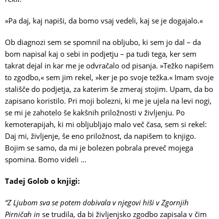
»Pa daj, kaj napiši, da bomo vsaj vedeli, kaj se je dogajalo.«
Ob diagnozi sem se spomnil na obljubo, ki sem jo dal – da
bom napisal kaj o sebi in podjetju – pa tudi tega, ker sem
takrat dejal in kar me je odvračalo od pisanja. »Težko napišem
to zgodbo,« sem jim rekel, »ker je po svoje težka.« Imam svoje
stališče do podjetja, za katerim še zmeraj stojim. Upam, da bo
zapisano koristilo. Pri moji bolezni, ki me je ujela na levi nogi,
se mi je zahotelo še kakšnih priložnosti v življenju. Po
kemoterapijah, ki mi obljubljajo malo več časa, sem si rekel:
Daj mi, življenje, še eno priložnost, da napišem to knjigo.
Bojim se samo, da mi je bolezen pobrala preveč mojega
spomina. Bomo videli …
Tadej Golob o knjigi:
“Z Ljubom sva se potem dobivala v njegovi hiši v Zgornjih
Pirničah in
se trudila, da bi življenjsko zgodbo zapisala v čim