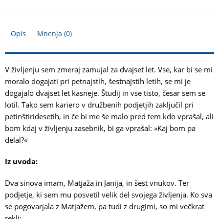
Opis
Mnenja (0)
V življenju sem zmeraj zamujal za dvajset let. Vse, kar bi se mi
moralo dogajati pri petnajstih, šestnajstih letih, se mi je
dogajalo dvajset let kasneje. Študij in vse tisto, česar sem se
lotil. Tako sem kariero v družbenih podjetjih zaključil pri
petinštiridesetih, in če bi me še malo pred tem kdo vprašal, ali
bom kdaj v življenju zasebnik, bi ga vprašal: »Kaj bom pa
delal?«
Iz uvoda:
Dva sinova imam, Matjaža in Janija, in šest vnukov. Ter
podjetje, ki sem mu posvetil velik del svojega življenja. Ko sva
se pogovarjala z Matjažem, pa tudi z drugimi, so mi večkrat
rekli: