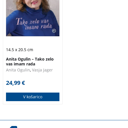
živimo, in nas
spomni, kaj pomeni
biti Človek. Človek, ki
ljubi vse do zadnjega
diha.
Anita Ogulin –
Tako zelo vas imam
rada
14.5 x 20.5 cm
Anita Ogulin – Tako zelo
vas imam rada
Anita Ogulin
,
Vasja Jager
24,99
€
V košarico