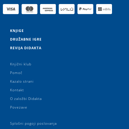
KNJIGE
DRUŽABNE IGRE
REVIJA DIDAKTA
Knjižni klub
Pomoč
Kazalo strani
Kontakt
O založbi Didakta
Povezave
Splošni pogoji poslovanja