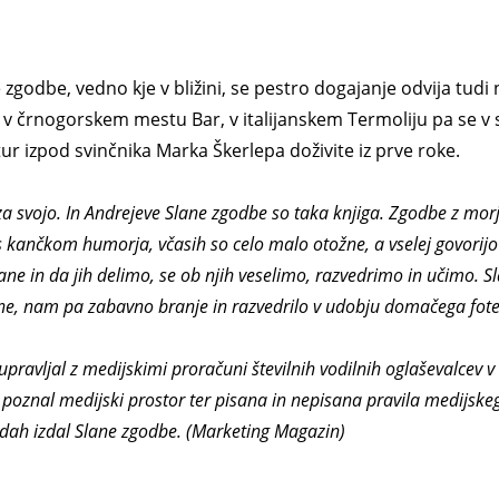
ne zgodbe, vedno kje v bližini, se pestro dogajanje odvija t
 črnogorskem mestu Bar, v italijanskem Termoliju pa se v s
ur izpod svinčnika Marka Škerlepa doživite iz prve roke.
o za svojo. In Andrejeve Slane zgodbe so taka knjiga. Zgodbe z mo
 kančkom humorja, včasih so celo malo otožne, a vselej govorijo o
ane in da jih delimo, se ob njih veselimo, razvedrimo in učimo. S
žine, nam pa zabavno branje in razvedrilo v udobju domačega fote
upravljal z medijskimi proračuni številnih vodilnih oglaševalcev v Sl
oznal medijski prostor ter pisana in nepisana pravila medijskega z
igodah izdal Slane zgodbe. (Marketing Magazin)