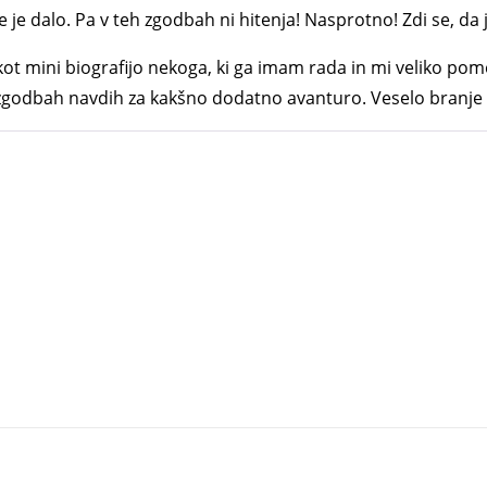
se je dalo. Pa v teh zgodbah ni hitenja! Nasprotno! Zdi se, da 
kot mini biografijo nekoga, ki ga imam rada in mi veliko pome
h zgodbah navdih za kakšno dodatno avanturo. Veselo branje 
e želja, ki so je hranile sanje. In sanje so dobile ime Daddy’s