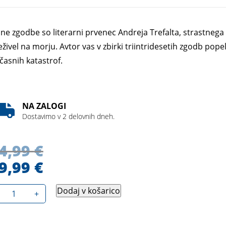
ane zgodbe so literarni prvenec Andreja Trefalta, strastnega mo
eživel na morju. Avtor vas v zbirki triintridesetih zgodb popel
časnih katastrof.
NA ZALOGI
Dostavimo v 2 delovnih dneh.
4,99
€
9,99
€
Dodaj v košarico
+