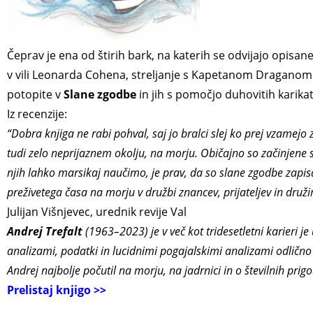
Čeprav je ena od štirih bark, na katerih se odvijajo opisa
v vili Leonarda Cohena, streljanje s Kapetanom Draganom v
potopite v
Slane zgodbe
in jih s pomočjo duhovitih karikat
Iz recenzije:
“Dobra knjiga ne rabi pohval, saj jo bralci slej ko prej vzamej
tudi zelo neprijaznem okolju, na morju. Običajno so začinjene s
njih lahko marsikaj naučimo, je prav, da so slane zgodbe zapis
preživetega časa na morju v družbi znancev, prijateljev in dru
Julijan Višnjevec, urednik revije Val
Andrej Trefalt
(1963–2023) je v več kot tridesetletni karieri je 
analizami, podatki in lucidnimi pogajalskimi analizami odlično p
Andrej najbolje počutil na morju, na jadrnici in o številnih pr
Prelistaj knjigo >>