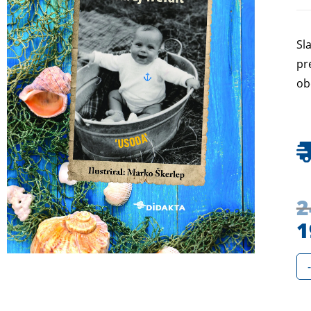
Sl
pr
ob
2
1
-