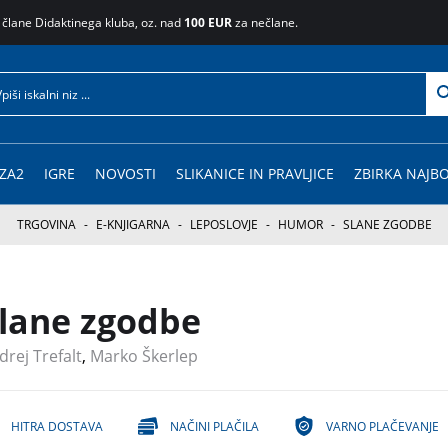
 člane Didaktinega kluba, oz. nad
100 EUR
za nečlane.
ZA2
IGRE
NOVOSTI
SLIKANICE IN PRAVLJICE
ZBIRKA NAJBO
TRGOVINA
-
E-KNJIGARNA
-
LEPOSLOVJE
-
HUMOR
-
SLANE ZGODBE
lane zgodbe
drej Trefalt
,
Marko Škerlep
HITRA DOSTAVA
NAČINI PLAČILA
VARNO PLAČEVANJE