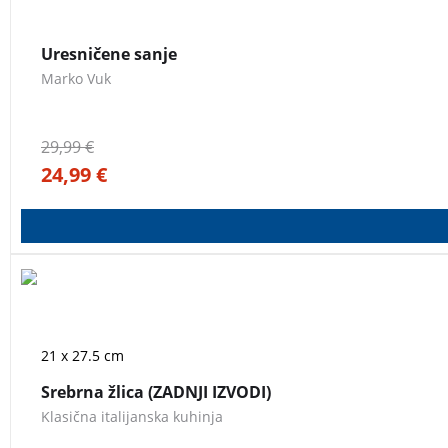
Dream. Sanje o svobodi na valovih pod jadri. Po vseh mogočih
Uresničene sanje
Marko Vuk
29,99
€
24,99
€
Biblija italijanske kuhinje. Naj tradicionalne italijanske je
zbirko tradicionalnih receptov italijanskih pokrajin.
SREBRNA
21 x 27.5 cm
Srebrna žlica (ZADNJI IZVODI)
Klasična italijanska kuhinja