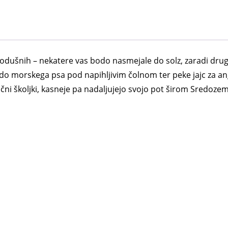
dušnih – nekatere vas bodo nasmejale do solz, zaradi drugih 
i do morskega psa pod napihljivim čolnom ter peke jajc za an
ščni školjki, kasneje pa nadaljujejo svojo pot širom Sredozem