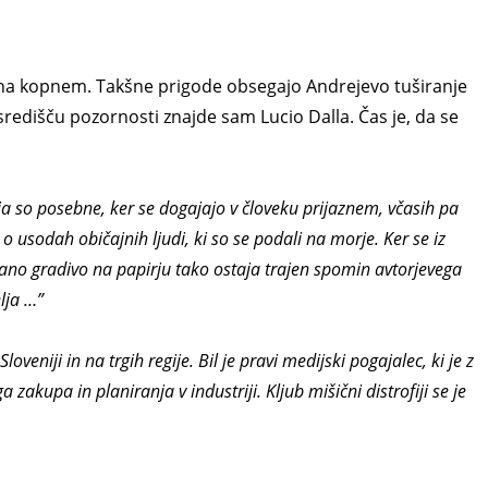
udi na kopnem. Takšne prigode obsegajo Andrejevo tuširanje
redišču pozornosti znajde sam Lucio Dalla. Čas je, da se
rja so posebne, ker se dogajajo v človeku prijaznem, včasih pa
 usodah običajnih ljudi, ki so se podali na morje. Ker se iz
lano gradivo na papirju tako ostaja trajen spomin avtorjevega
lja …”
oveniji in na trgih regije. Bil je pravi medijski pogajalec, ki je z
akupa in planiranja v industriji. Kljub mišični distrofiji se je