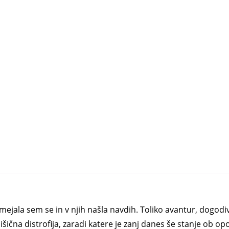
ala sem se in v njih našla navdih. Toliko avantur, dogodivšči
šična distrofija, zaradi katere je zanj danes še stanje ob op