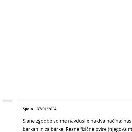
Spela
–
07/01/2024
Slane zgodbe so me navdušile na dva načina: nasmej
barkah in za barke! Resne fizične ovire (njegova mi