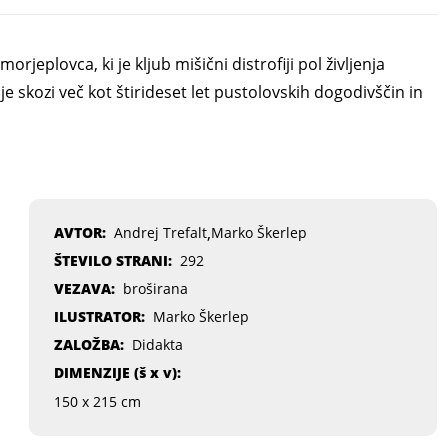
rjeplovca, ki je kljub mišični distrofiji pol življenja
je skozi več kot štirideset let pustolovskih dogodivščin in
,
AVTOR:
Andrej Trefalt
Marko Škerlep
ŠTEVILO STRANI:
292
VEZAVA:
broširana
ILUSTRATOR:
Marko Škerlep
ZALOŽBA:
Didakta
DIMENZIJE (
š x v
):
150 x 215 cm