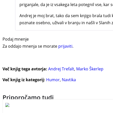
priganjale, da je iz vsakega leta potegnil vse, kar 
Andrej je moj brat, tako da sem knjigo brala tudi 
poznate osebno, uživali v branju in našli v Slani
Podaj mnenje
Za oddajo mnenja se morate
prijaviti
.
Več knjig tega avtorja:
Andrej Trefalt
,
Marko Škerlep
Več knjig iz kategorij:
Humor
,
Navtika
Priporočamo tudi
Spomini na deset let potepanj z jadrnico Daddy’s Dream. Bila j