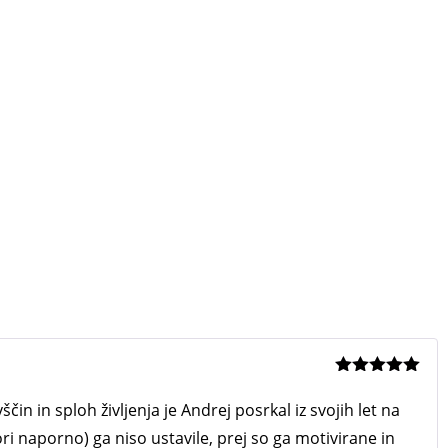
Ocenjeno
5
od 5
n in sploh življenja je Andrej posrkal iz svojih let na
ori naporno) ga niso ustavile, prej so ga motivirane in