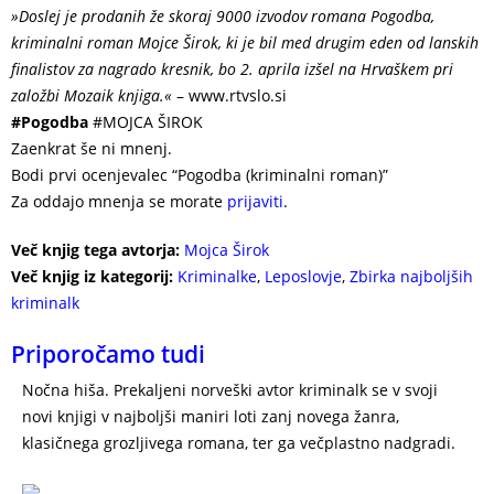
​»Doslej je prodanih že skoraj 9000 izvodov romana Pogodba,
kriminalni roman Mojce Širok, ki je bil med drugim eden od lanskih
finalistov za nagrado kresnik, bo 2. aprila izšel na Hrvaškem pri
založbi Mozaik knjiga.«
– www.rtvslo.si
#Pogodba
#MOJCA ŠIROK
Zaenkrat še ni mnenj.
Bodi prvi ocenjevalec “Pogodba (kriminalni roman)”
Za oddajo mnenja se morate
prijaviti
.
Več knjig tega avtorja:
Mojca Širok
Več knjig iz kategorij:
Kriminalke
,
Leposlovje
,
Zbirka najboljših
kriminalk
Priporočamo tudi
Nočna hiša. Prekaljeni norveški avtor kriminalk se v svoji
novi knjigi v najboljši maniri loti zanj novega žanra,
klasičnega grozljivega romana, ter ga večplastno nadgradi.
JO NESBO NOČNA HIŠA