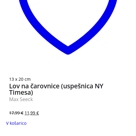
13 x 20 cm
Lov na čarovnice (uspešnica NY
Timesa)
Max Seeck
17,99
€
11,99
€
V košarico