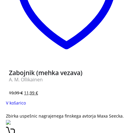
Zabojnik (mehka vezava)
A. M. Ollikainen
19,99
€
11,99
€
V košarico
Zbirka uspešnic nagrajenega finskega avtorja Maxa Seecka.