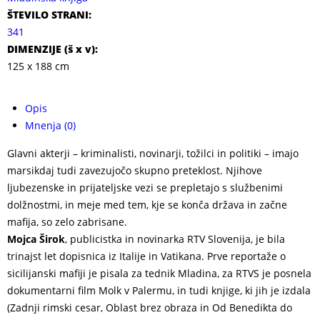
ŠTEVILO STRANI:
341
DIMENZIJE (
š x v
):
125 x 188 cm
Opis
Mnenja (0)
Glavni akterji – kriminalisti, novinarji, tožilci in politiki – imajo
marsikdaj tudi zavezujočo skupno preteklost. Njihove
ljubezenske in prijateljske vezi se prepletajo s službenimi
dolžnostmi, in meje med tem, kje se konča država in začne
mafija, so zelo zabrisane.
Mojca Širok
, publicistka in novinarka RTV Slovenija, je bila
trinajst let dopisnica iz Italije in Vatikana. Prve reportaže o
sicilijanski mafiji je pisala za tednik Mladina, za RTVS je posnela
dokumentarni film Molk v Palermu, in tudi knjige, ki jih je izdala
(Zadnji rimski cesar, Oblast brez obraza in Od Benedikta do