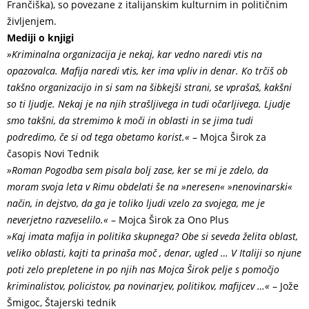
Frančiška), so povezane z italijanskim kulturnim in političnim
življenjem.
Mediji o knjigi
»Kriminalna organizacija je nekaj, kar vedno naredi vtis na
opazovalca. Mafija naredi vtis, ker ima vpliv in denar. Ko trčiš ob
takšno organizacijo in si sam na šibkejši strani, se vprašaš, kakšni
so ti ljudje. Nekaj je na njih strašljivega in tudi očarljivega. Ljudje
smo takšni, da stremimo k moči in oblasti in se jima tudi
podredimo, če si od tega obetamo korist.«
– Mojca Širok za
časopis Novi Tednik
»Roman Pogodba sem pisala bolj zase, ker se mi je zdelo, da
moram svoja leta v Rimu obdelati še na »neresen« »nenovinarski«
način, in dejstvo, da ga je toliko ljudi vzelo za svojega, me je
neverjetno razveselilo.«
– Mojca Širok za Ono Plus
»Kaj imata mafija in politika skupnega? Obe si seveda želita oblast,
veliko oblasti, kajti ta prinaša moč , denar, ugled … V Italiji so njune
poti zelo prepletene in po njih nas Mojca Širok pelje s pomočjo
kriminalistov, policistov, pa novinarjev, politikov, mafijcev …
«
– Jože
Šmigoc, Štajerski tednik