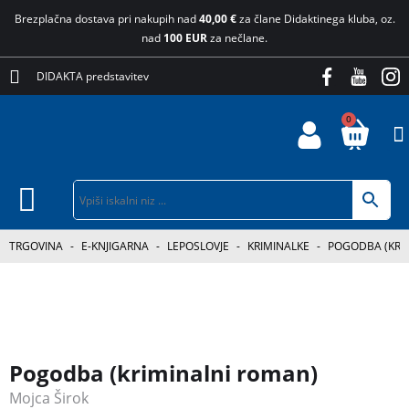
Brezplačna dostava pri nakupih nad
40,00 €
za člane Didaktinega kluba, oz.
nad
100 EUR
za nečlane.
DIDAKTA predstavitev
0
TRGOVINA
-
E-KNJIGARNA
-
LEPOSLOVJE
-
KRIMINALKE
-
POGODBA (KRI
Pogodba (kriminalni roman)
Mojca Širok