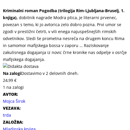
Kriminalni roman Pogodba (trilogija Rim-Ljubljana-Bruselj, 1.
knjiga),
dobitnik nagrade Modra ptica, je literarni prvenec,
povezan s temo, ki jo avtorica zelo dobro pozna. Prvi umor se
zgodi v prestižni četrti, v vili enega najuspešnejših rimskih
odvetnikov. Sledi še prometna nesreča na drugem koncu Rima
in samomor mafijskega bossa v zaporu … Raziskovanje
zakulisnega dogajanja iz novic črne kronike nas odpelje v osrčje
mafijskega dogajanja.
Na zalogi
Dostavimo v 2 delovnih dneh.
24,99
€
1 na zalogi
AVTOR:
Mojca Širok
VEZAVA:
trda
ZALOŽBA:
Mladinska knjiga