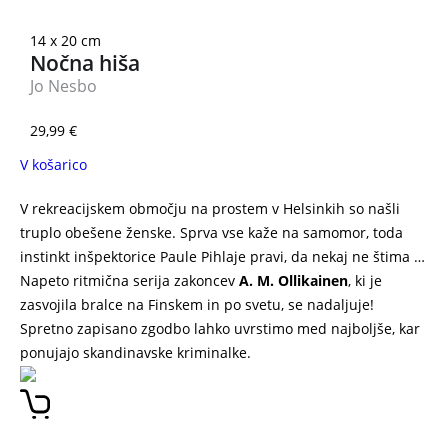
14 x 20 cm
Nočna hiša
Jo Nesbo
29,99
€
V košarico
V rekreacijskem območju na prostem v Helsinkih so našli
truplo obešene ženske. Sprva vse kaže na samomor, toda
instinkt inšpektorice Paule Pihlaje pravi, da nekaj ne štima …
Napeto ritmična serija zakoncev
A. M. Ollikainen
, ki je
zasvojila bralce na Finskem in po svetu, se nadaljuje!
Spretno zapisano zgodbo lahko uvrstimo med najboljše, kar
ponujajo skandinavske kriminalke.
GUGALNICA