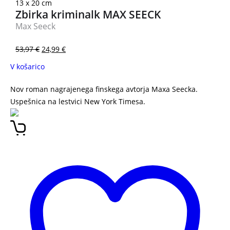
13 x 20 cm
Zbirka kriminalk MAX SEECK
Max Seeck
53,97
€
24,99
€
V košarico
Nov roman nagrajenega finskega avtorja Maxa Seecka.
Uspešnica na lestvici New York Timesa.