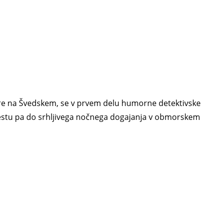
ere na Švedskem, se v prvem delu humorne detektivske
m mestu pa do srhljivega nočnega dogajanja v obmorskem