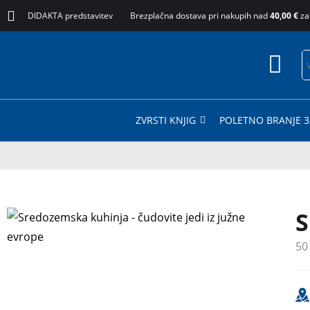
DIDAKTA predstavitev
Brezplačna dostava pri nakupih nad
40,00 €
za
ZVRSTI KNJIG
POLETNO BRANJE 3
S
50
3 za 2