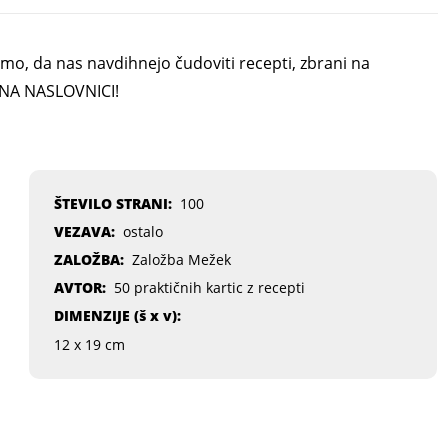
mo, da nas navdihnejo čudoviti recepti, zbrani na
 NA NASLOVNICI!
ŠTEVILO STRANI:
100
VEZAVA:
ostalo
ZALOŽBA:
Založba Mežek
AVTOR:
50 praktičnih kartic z recepti
DIMENZIJE (
š x v
):
12 x 19 cm