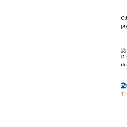
Od
pr
2
Tr