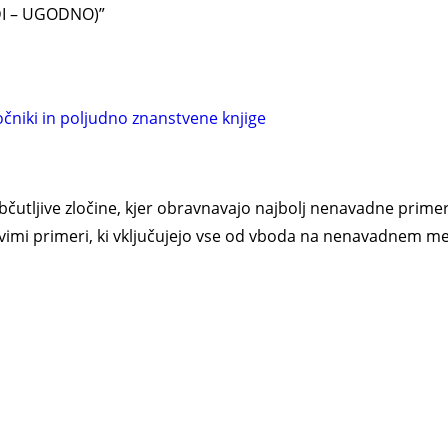
ODI – UGODNO)”
očniki in poljudno znanstvene knjige
bčutljive zločine, kjer obravnavajo najbolj nenavadne prim
tljivimi primeri, ki vključujejo vse od vboda na nenavadne