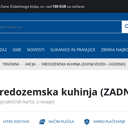
 člane Didaktinega kluba, oz. nad
100 EUR
za nečlane.
ZA2
IGRE
NOVOSTI
SLIKANICE IN PRAVLJICE
ZBIRKA NAJBO
TRGOVINA
-
AKCIJA
-
SREDOZEMSKA KUHINJA (ZADNJI IZVODI – UGODNO)
redozemska kuhinja (ZAD
 praktičnih kartic z recepti
HITRA DOSTAVA
NAČINI PLAČILA
VARNO PLAČEVANJE