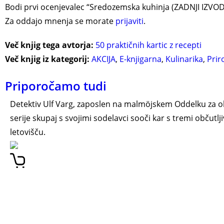
Bodi prvi ocenjevalec “Sredozemska kuhinja (ZADNJI IZV
Za oddajo mnenja se morate
prijaviti
.
Več knjig tega avtorja:
50 praktičnih kartic z recepti
Več knjig iz kategorij:
AKCIJA
,
E-knjigarna
,
Kulinarika
,
Prir
Priporočamo tudi
Detektiv Ulf Varg, zaposlen na malmöjskem Oddelku za o
serije skupaj s svojimi sodelavci sooči kar s tremi obču
letovišču.