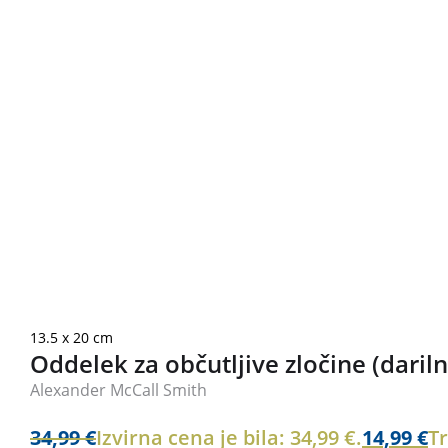
13.5 x 20 cm
Oddelek za občutljive zločine (daril
Alexander McCall Smith
34,99
€
Izvirna cena je bila: 34,99 €.
14,99
€
Tr