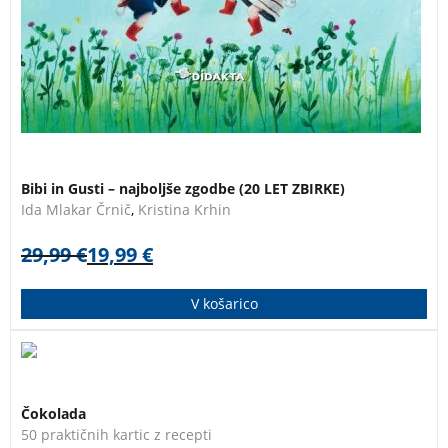
Bibi in Gusti – najboljše zgodbe (20 LET ZBIRKE)
Ida Mlakar Črnič
,
Kristina Krhin
29,99
€
19,99
€
V košarico
Ta sanjska knjiga čokoladnih nebes zajema vrsto
3 za 2
mamljivih receptov – vroče sladice, hladne sladice,
Čokolada
torte in rezine ter slaščice.
50 praktičnih kartic z recepti