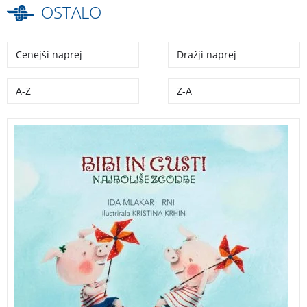
OSTALO
Cenejši naprej
Dražji naprej
A-Z
Z-A
Navajeni smo, da imata pujsa Bibi in Gusti vedno
polno malho nasvetov za raznorazne pujsje težave.
Pridružite se jima na popotovanju skozi letne čase, ko
bosta spomladi zalivala hišico, poleti udomačila kolo,
jeseni porahljala prepir, pozimi sipala srečo, in ko
nova pomlad vzbrsti, pregnala še žalost.