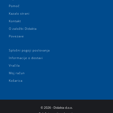
Pomoč
Kazalo strani
Kontakt
O založbi Didakta
Povezave
Splošni pogoji poslovanja
Informacije o dostavi
Vračila
Moj račun
Košarica
©
2026
- Didakta d.o.o.