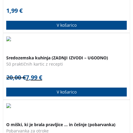
1,99
€
V košarico
Odkrijmo tradicionalne jedi z vseh koncev
3 za 2
Sredozemlja in pustimo, da nas navdihnejo čudoviti
Sredozemska kuhinja (ZADNJI IZVODI – UGODNO)
recepti, zbrani na praktičnih karticah. ZADNJI IZVODI –
50 praktičnih kartic z recepti
KNJIGA JE POŠKODOVANA NA NASLOVNICI!
20,00
€
7,99
€
V košarico
Pobarvanka za otroke od 4. do 6. leta starosti.
O miški, ki je brala pravljice … in češnje (pobarvanka)
Pobarvanka za otroke