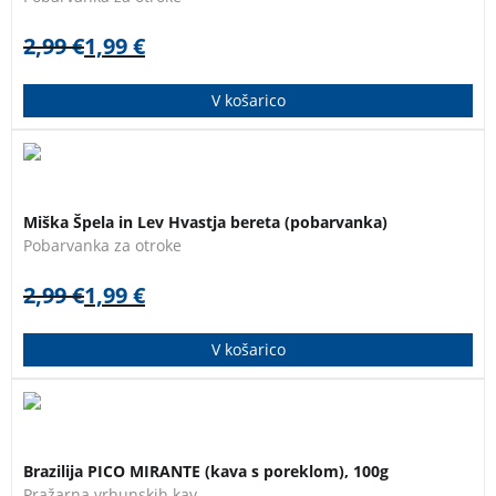
2,99
€
1,99
€
V košarico
Pobarvanka za otroke od 3. do 4. leta starosti.
3 za 2
Miška Špela in Lev Hvastja bereta (pobarvanka)
Pobarvanka za otroke
2,99
€
1,99
€
V košarico
Kava s poreklom. Med vsemi kavami v ponudbi je ta
brazilska kava zagotovo favoritka ljubitljev turške kave
Brazilija PICO MIRANTE (kava s poreklom), 100g
in tradicionalnih kavnih okusov.
Pražarna vrhunskih kav