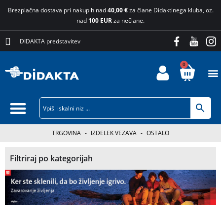
Brezplačna dostava pri nakupih nad
40,00 €
za člane Didaktinega kluba, oz.
nad
100 EUR
za nečlane.
DIDAKTA predstavitev
0
TRGOVINA
-
IZDELEK VEZAVA
-
OSTALO
Filtriraj po kategorijah