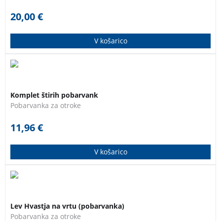
20,00
€
V košarico
Štiri pobarvanke za otroke od 2. do 6. leta starosti.
Komplet štirih pobarvank
Pobarvanka za otroke
11,96
€
V košarico
Pobarvanka za otroke od 2. do 3. leta starosti.
3 za 2
Lev Hvastja na vrtu (pobarvanka)
Pobarvanka za otroke