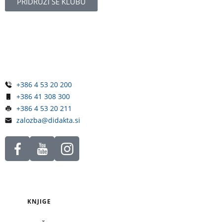
PRIDRUŽI SE KLUBU
Železniška ulica 5
4248 Lesce
Slovenija
+386 4 53 20 200
+386 41 308 300
+386 4 53 20 211
zalozba@didakta.si
KNJIGE