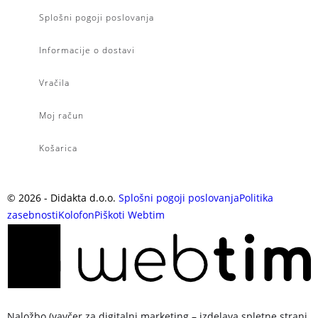
Splošni pogoji poslovanja
Informacije o dostavi
Vračila
Moj račun
Košarica
©
2026
- Didakta d.o.o.
Splošni pogoji poslovanja
Politika
zasebnosti
Kolofon
Piškoti
Webtim
Naložbo (vavčer za digitalni marketing – izdelava spletne strani,