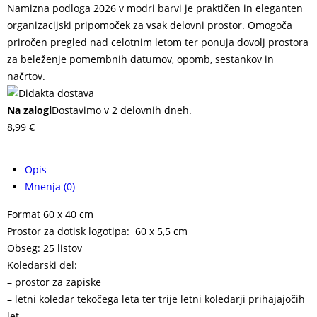
Namizna podloga 2026 v modri barvi je praktičen in eleganten
organizacijski pripomoček za vsak delovni prostor. Omogoča
priročen pregled nad celotnim letom ter ponuja dovolj prostora
za beleženje pomembnih datumov, opomb, sestankov in
načrtov.
Na zalogi
Dostavimo v 2 delovnih dneh.
8,99
€
Opis
Mnenja (0)
Format 60 x 40 cm
Prostor za dotisk logotipa: 60 x 5,5 cm
Obseg: 25 listov
Koledarski del:
– prostor za zapiske
– letni koledar tekočega leta ter trije letni koledarji prihajajočih
let