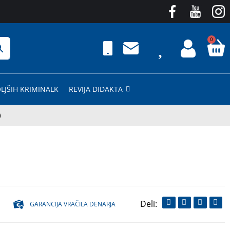
0
LJŠIH KRIMINALK
REVIJA DIDAKTA
)
GARANCIJA VRAČILA DENARJA