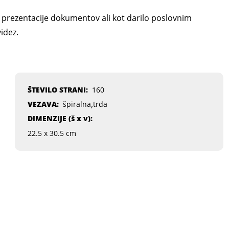
 prezentacije dokumentov ali kot darilo poslovnim
videz.
POSLOVNA MAPA MODRA
ŠTEVILO STRANI:
160
,
VEZAVA:
špiralna
trda
DIMENZIJE (
š x v
):
22.5 x 30.5 cm