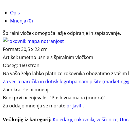
Opis
Mnenja (0)
Špiralni vložek omogoča lažje odpiranje in zapisovanje.
Format: 30,5 x 22 cm
Artikel: umetno usnje s špiralnim vložkom
Obseg: 160 strani
Na vašo željo lahko platnice rokovnika obogatimo z vašim lo
Za večja naročila in dotisk logotipa nam pišite (marketing@
Zaenkrat še ni mnenj.
Bodi prvi ocenjevalec “Poslovna mapa (modra)”
Za oddajo mnenja se morate
prijaviti
.
Več knjig iz kategorij:
Koledarji, rokovniki, voščilnice
,
Unc