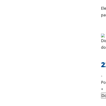
El
pa
2
-
Po
+
Do