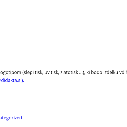
gotipom (slepi tisk, uv tisk, zlatotisk …), ki bodo izdelku vd
didakta.si).
ategorized