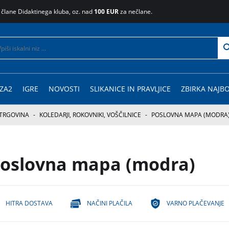
 člane Didaktinega kluba, oz. nad
100 EUR
za nečlane.
ZA2
IGRE
NOVOSTI
SLIKANICE IN PRAVLJICE
ZBIRKA NAJBO
TRGOVINA
-
KOLEDARJI, ROKOVNIKI, VOŠČILNICE
-
POSLOVNA MAPA (MODRA
oslovna mapa (modra)
HITRA DOSTAVA
NAČINI PLAČILA
VARNO PLAČEVANJE