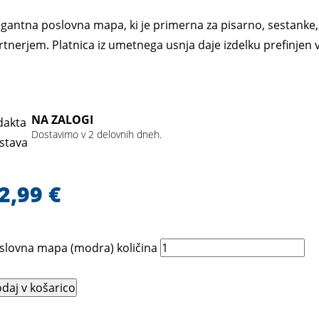
egantna poslovna mapa, ki je primerna za pisarno, sestanke,
rtnerjem. Platnica iz umetnega usnja daje izdelku prefinjen 
NA ZALOGI
Dostavimo v 2 delovnih dneh.
2,99
€
slovna mapa (modra) količina
daj v košarico