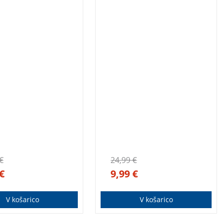
€
24,99
€
€
9,99
€
V košarico
V košarico