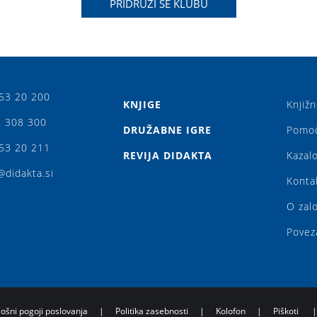
PRIDRUŽI SE KLUBU
53 20 200
KNJIGE
Knjižn
 308 300
DRUŽABNE IGRE
Pomo
53 20 211
REVIJA DIDAKTA
Kazalo
@didakta.si
Konta
O zal
Povez
lošni pogoji poslovanja
|
Politika zasebnosti
|
Kolofon
|
Piškoti