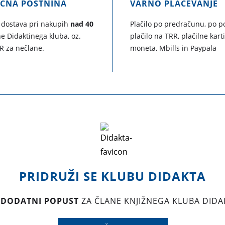
AČNA POŠTNINA
VARNO PLAČEVANJE
 dostava pri nakupih
nad 40
Plačilo po predračunu, po po
e Didaktinega kluba, oz.
plačilo na TRR, plačilne kart
R za nečlane.
moneta, Mbills in Paypala
PRIDRUŽI SE KLUBU DIDAKTA
 DODATNI POPUST
ZA ČLANE KNJIŽNEGA KLUBA DIDA