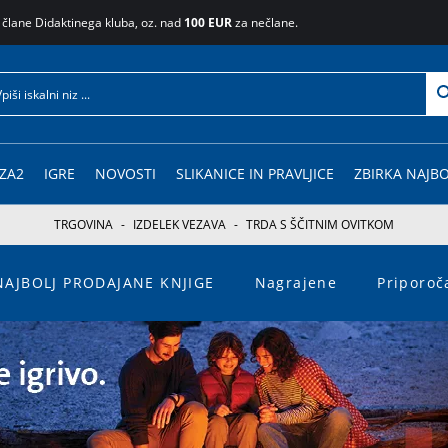
 člane Didaktinega kluba, oz. nad
100 EUR
za nečlane.
ZA2
IGRE
NOVOSTI
SLIKANICE IN PRAVLJICE
ZBIRKA NAJBO
TRGOVINA
-
IZDELEK VEZAVA
-
TRDA S ŠČITNIM OVITKOM
NAJBOLJ PRODAJANE KNJIGE
Nagrajene
Priporo