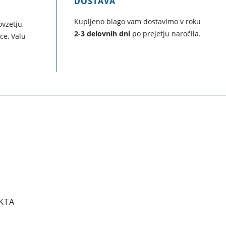
DOSTAVA
Kupljeno blago vam dostavimo v roku
vzetju,
2-3 delovnih dni
po prejetju naročila.
ice, Valu
KTA