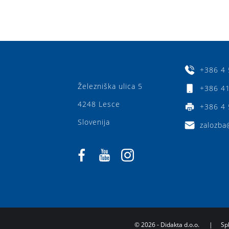
+386 4 
Železniška ulica 5
+386 41
4248 Lesce
+386 4 
Slovenija
zalozba
©
2026
- Didakta d.o.o.
|
Sp