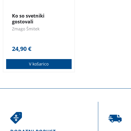
krščanskih svetnikih;
resnih, hudomušnih,
Ko so svetniki
poučnih, a nikoli
gostovali
dolgočasnih.
Zmago Šmitek
24,90
€
V košarico