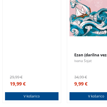
islamske kulture in
literature. –
Steve
preteklih dogodkov, 
House
, alpinist in
odločilno sooblikoval
avtor knjige
dandanašnjo podob
Onkraj gore
Balkanskega polotok
3 za 2
Ezan (darilna vez
Ivana Šojat
29,99
€
34,99
€
19,99
€
9,99
€
V košarico
V košarico