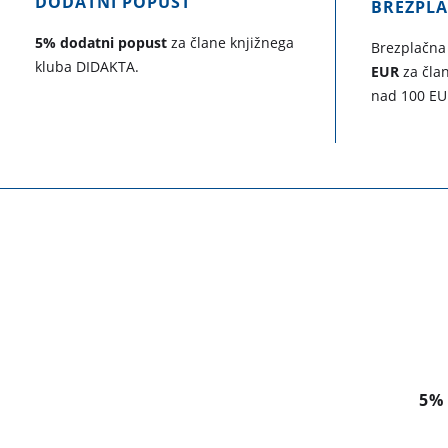
DODATNI POPUST
BREZPL
5% dodatni popust
za člane knjižnega
Brezplačna
kluba DIDAKTA.
EUR
za član
nad 100 EU
5%