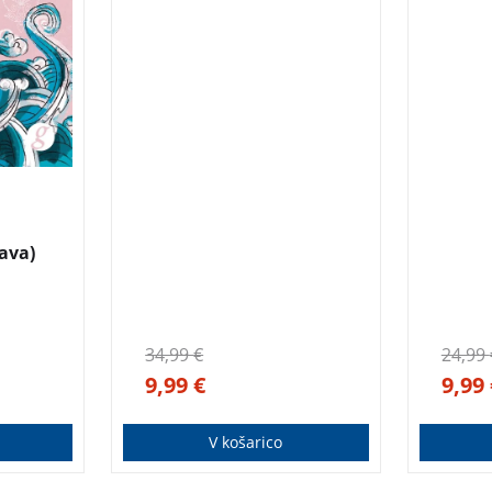
Ivana Šojat je bila gostja
ki so
literarnega festivala Fabula
i
2022.
o
a.
ava)
34,99
€
24,99
9,99
€
9,99
V košarico