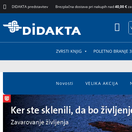
DIDAKTA predstavitev
Brezplačna dostava pri nakupih nad
40,00 €
za
ZVRSTI KNJIG
POLETNO BRANJE 3
Novosti
VELIKA AKCIJA