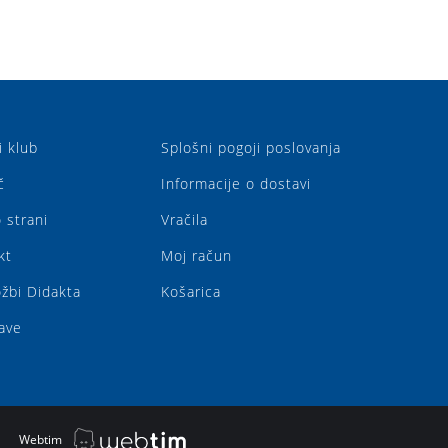
i klub
Splošni pogoji poslovanja
č
Informacije o dostavi
 strani
Vračila
kt
Moj račun
ožbi Didakta
Košarica
ave
|
Webtim