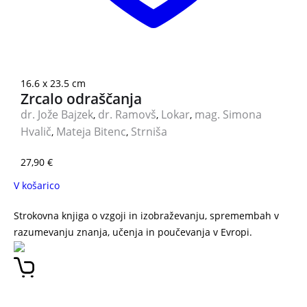
16.6 x 23.5 cm
Zrcalo odraščanja
dr. Jože Bajzek
dr. Ramovš
Lokar
mag. Simona
,
,
,
Hvalič
Mateja Bitenc
Strniša
,
,
27,90
€
V košarico
Strokovna knjiga o vzgoji in izobraževanju, spremembah v
razumevanju znanja, učenja in poučevanja v Evropi.