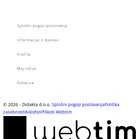
Splošni pogoji poslovanja
Informacije o dostavi
Vračila
Moj račun
Košarica
©
2026
- Didakta d.o.o.
Splošni pogoji poslovanja
Politika
zasebnosti
Kolofon
Piškoti
Webtim