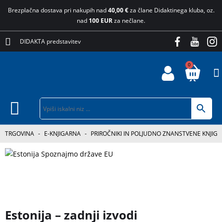
Brezplačna dostava pri nakupih nad
40,00 €
za člane Didaktinega kluba, oz.
nad
100 EUR
za nečlane.
DIDAKTA predstavitev
0
TRGOVINA
-
E-KNJIGARNA
-
PRIROČNIKI IN POLJUDNO ZNANSTVENE KNJIGE
3 za 2
Estonija – zadnji izvodi