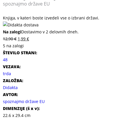
spoznajmo države EU
Knjiga, v kateri boste izvedeli vse o izbrani državi.
Na zalogi
Dostavimo v 2 delovnih dneh.
12,90
€
1,99
€
5 na zalogi
ŠTEVILO STRANI:
48
VEZAVA:
trda
ZALOŽBA:
Didakta
AVTOR:
spoznajmo države EU
DIMENZIJE (
š x v
):
22.6 x 29.4 cm