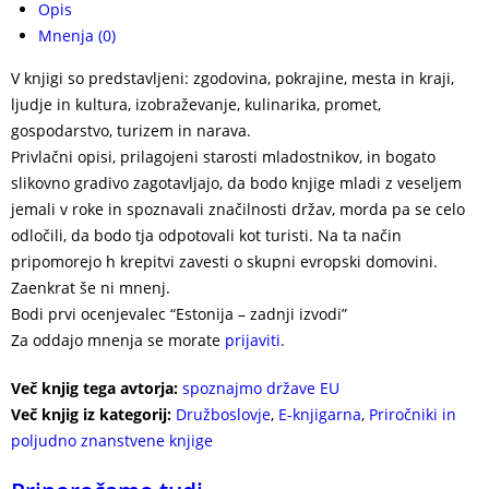
Opis
Mnenja (0)
V knjigi so predstavljeni: zgodovina, pokrajine, mesta in kraji,
ljudje in kultura, izobraževanje, kulinarika, promet,
gospodarstvo, turizem in narava.
Privlačni opisi, prilagojeni starosti mladostnikov, in bogato
slikovno gradivo zagotavljajo, da bodo knjige mladi z veseljem
jemali v roke in spoznavali značilnosti držav, morda pa se celo
odločili, da bodo tja odpotovali kot turisti. Na ta način
pripomorejo h krepitvi zavesti o skupni evropski domovini.
Zaenkrat še ni mnenj.
Bodi prvi ocenjevalec “Estonija – zadnji izvodi”
Za oddajo mnenja se morate
prijaviti
.
Več knjig tega avtorja:
spoznajmo države EU
Več knjig iz kategorij:
Družboslovje
,
E-knjigarna
,
Priročniki in
poljudno znanstvene knjige