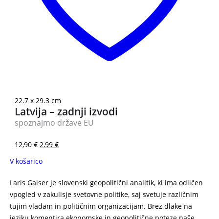
22.7 x 29.3 cm
Latvija – zadnji izvodi
spoznajmo države EU
12,90
€
2,99
€
V košarico
Laris Gaiser je slovenski geopolitični analitik, ki ima odličen
vpogled v zakulisje svetovne politike, saj svetuje različnim
tujim vladam in političnim organizacijam. Brez dlake na
jeziku komentira ekonomske in geopolitične poteze naše