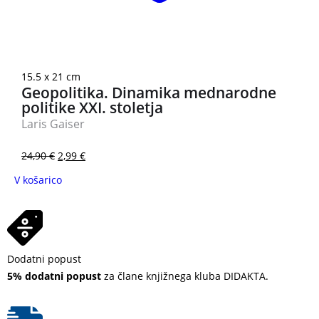
3 za 2
15.5 x 21 cm
Geopolitika. Dinamika mednarodne
politike XXI. stoletja
Laris Gaiser
24,90
€
2,99
€
V košarico
Dodatni popust
5% dodatni popust
za člane knjižnega kluba DIDAKTA.