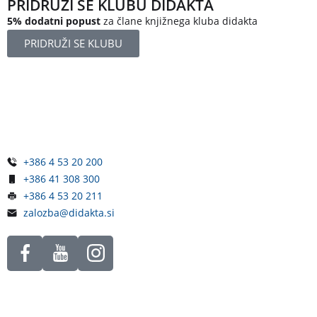
PRIDRUŽI SE KLUBU DIDAKTA
5% dodatni popust
za člane knjižnega kluba didakta
PRIDRUŽI SE KLUBU
Železniška ulica 5
4248 Lesce
Slovenija
+386 4 53 20 200
+386 41 308 300
+386 4 53 20 211
zalozba@didakta.si