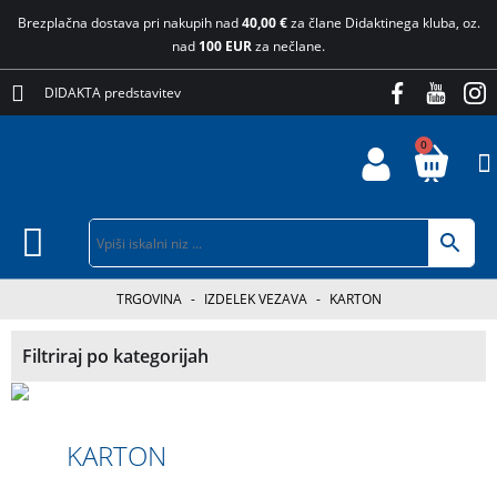
Brezplačna dostava pri nakupih nad
40,00 €
za člane Didaktinega kluba, oz.
nad
100 EUR
za nečlane.
DIDAKTA predstavitev
0
TRGOVINA
-
IZDELEK VEZAVA
-
KARTON
Filtriraj po kategorijah
KARTON