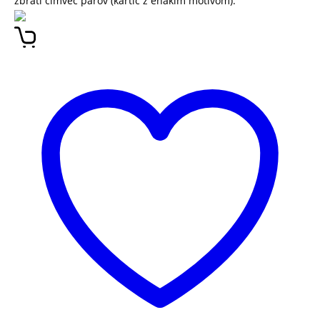
zbrati čimveč parov (kartic z enakim motivom).