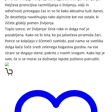
Nejčeva pronicljiva razmišljanja o življenju, volji in
odločnosti presegajo čas in so še kako aktualna tudi danes.
Že desetletja navdihujejo tako alpiniste kot vse ostale, ki
iščete globlji pomen življenja.
Toplo sonce, vir življenja! Stisk roke in dolga noč je
pozabljena. Kako ne bi bila, ko pa Jalovčeva piramida žari,
Ponce se kolpljejo v ščemeči svetlobi, pod nama se svetlika
dolga kača Soče sredi zelenega bogastva gozdov, na vse
strani se dvigajo stene, pokrite z novim snegom. Kako lep je
svet, če si se moral za doživetje lepote pošteno potruditi.