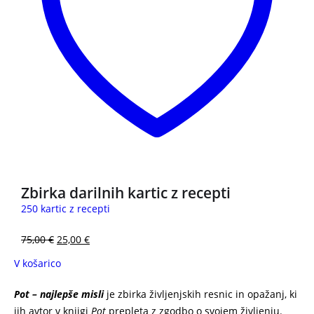
Zbirka darilnih kartic z recepti
250 kartic z recepti
75,00
€
25,00
€
V košarico
Pot – najlepše misli
je zbirka življenjskih resnic in opažanj, ki
jih avtor v knjigi
Pot
prepleta z zgodbo o svojem življenju.