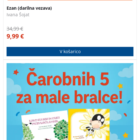
Ezan (darilna vezava)
Ivana Šojat
34,99
€
9,99
€
V košarico
Paket slikanic za otroke po izjemni ceni. Naslovi v
zbirki: Kako sta Bibi in Gusti prezvijačila hrib, Luliman,
Spoznajmo števila, Marjetka Metka, Mali Planet.
Izkoristite izjemno ceno paketa!
Knjiga je lepo darilo.