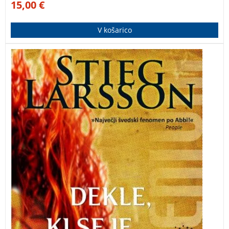
15,00
€
V košarico
2. del serije Milenium. Mikael je sredi nove preiskave,
povezane s prostitucijo in trgovino z ljudmi, v katero
so vpleteni visoki predstavniki švedske družbe …
Zbirka najboljših kriminalk na svetu – prodanih je več
kot 100 milijonov izvodov iz serije!