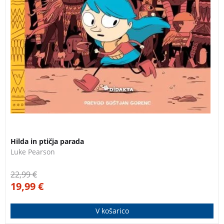
Hilda in ptičja parada
Luke Pearson
22,99
€
19,99
€
V košarico