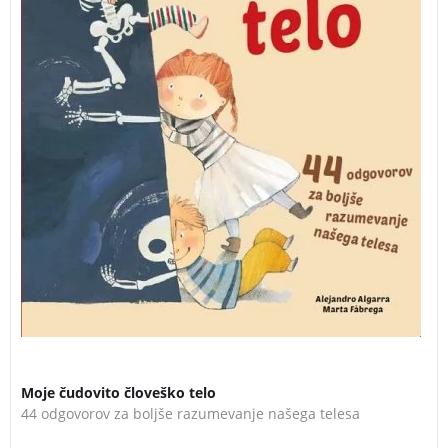
Moje čudovito človeško telo
44 odgovorov za boljše razumevanje našega telesa