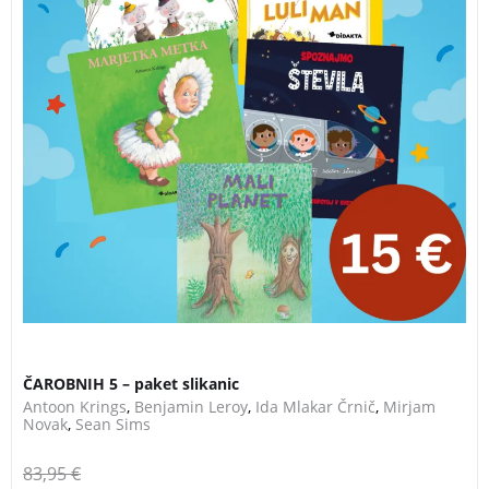
ČAROBNIH 5 – paket slikanic
Antoon Krings
,
Benjamin Leroy
,
Ida Mlakar Črnič
,
Mirjam
Novak
,
Sean Sims
83,95
€