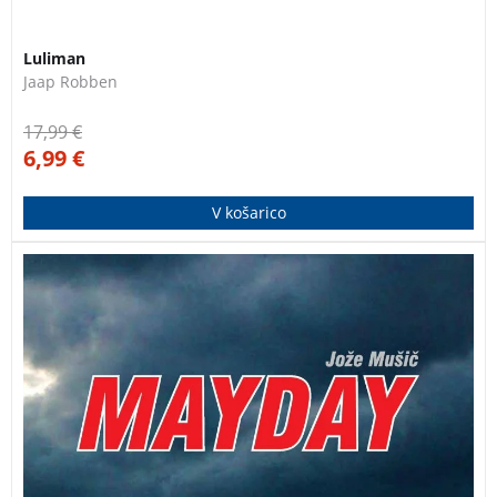
Luliman
Jaap Robben
17,99
€
6,99
€
V košarico
Izbor trinajstih pomorskih nesreč z vsega sveta je
pripravil Jože Mušič, prvi Slovenec, ki je objadral svet.
Med njimi so tudi zgodbe slovenskih jadralcev: Jureta
Šterka, Sreča Pusta, Slavca Šikonje in Milanke Lange
Lipovec. Opisani brodolomi pričajo, kako iznajdljiv in
pogumen zna biti človek, ko se znajde v
nepredvidljivih težavah, na robu preživetja.