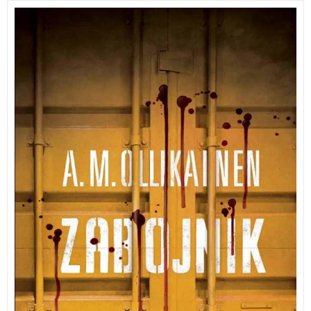
Nagrajeni finski kriminalni roman. Že prvi stavki
pritegnejo k branju, da ga kar ne moremo odložiti.
Spretno zapisano zgodbo lahko uvrstimo med
najboljše, kar ponujajo skandinavske kriminalke.