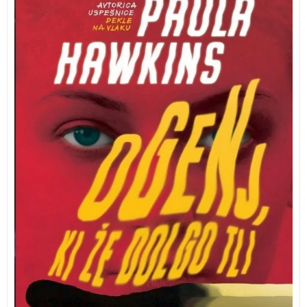
vlaku in Pod gladino. Knjiga se je takoj po izidu
povzpela na lestvice najbolj prodajanih knjig v Veliki
Britaniji in ZDA.