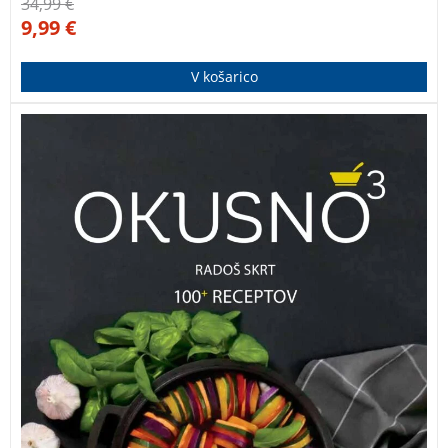
34,99
€
9,99
€
V košarico
100 novih receptov, opremljenih z več kot 580
fotografijami! OKUSNO³ je nadaljevanje kuharskih
uspešnic
Okusno
in
Okusno²
ljubiteljskega kuharja in
kulinaričnega popotnika Radoša Skrta.
OKUSNO
RADOŠ SKRT OKUSNO RADOŠ SKRT