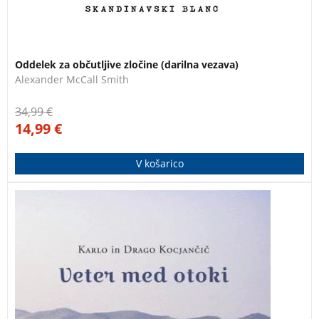
Oddelek za občutljive zločine (darilna vezava)
Alexander McCall Smith
34,99
€
14,99
€
V košarico
To ni samo knjiga o pionirskem turnem kajakaštvu,
temveč etnografski, fotografski in literarni opis takrat
prvobitnega Jadrana. Danes so ohranjeni le še od
množičnega turizma odmaknjeni deli, ki jih na koncu
knjige podoživljamo z nekaterimi sodobniki morskega
kajakaštva, danes vse bolj priljubljenega in
razvejanega športa.