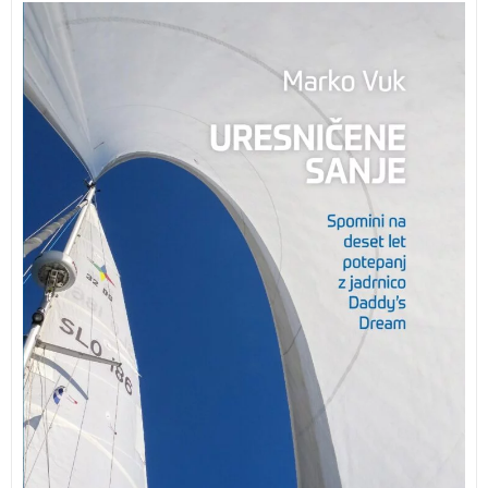
Spomini na deset let potepanj z jadrnico Daddy’s
Dream. Bila je želja, ki so je hranile sanje. In sanje so
dobile ime Daddy’s
Dream. Sanje o svobodi na valovih pod jadri. Po vseh
mogočih lukah Mediterana, kjer vsak kamen pove
zgodbo o tisočletni zibelki zahodne civilizacije.
Uresničene sanje