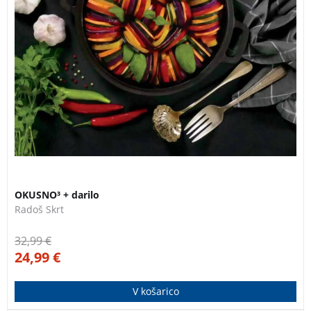
OKUSNO³ + darilo
Radoš Skrt
32,99
€
24,99
€
V košarico