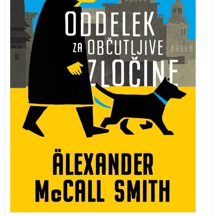
humorne detektivske serije skupaj s svojimi sodelavci
sooči kar s tremi občutljivimi primeri, ki vključujejo vse
od vboda na nenavadnem mestu pa do srhljivega
nočnega dogajanja v obmorskem letovišču.