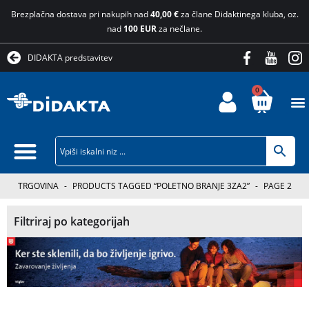
Brezplačna dostava pri nakupih nad
40,00 €
za člane Didaktinega kluba, oz.
nad
100 EUR
za nečlane.
DIDAKTA predstavitev
0
TRGOVINA
-
PRODUCTS TAGGED “POLETNO BRANJE 3ZA2”
-
PAGE 2
Filtriraj po kategorijah