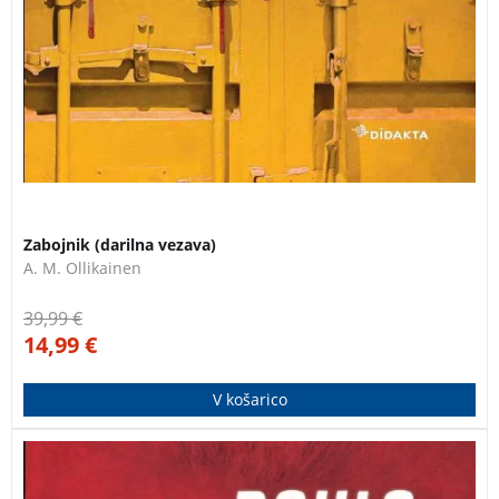
Zabojnik (darilna vezava)
A. M. Ollikainen
39,99
€
14,99
€
V košarico
Nov roman Paule Hawkins, avtorice uspešnic Dekle na