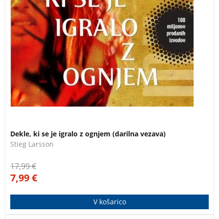
Dekle, ki se je igralo z ognjem (darilna vezava)
Stieg Larsson
17,99
€
7,99
€
V košarico