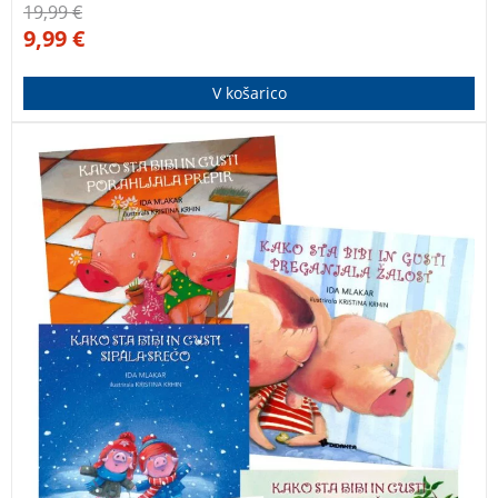
19,99
€
9,99
€
V košarico
Didaktične slikanice o prijateljstvu in konstruktivnem
reševanju težav. Navajeni smo, da imata pujsa Bibi in
Gusti vedno polno malho nasvetov za raznorazne
pujsje težave. Pridružite se jima na popotovanju skozi
letne čase, ko bosta spomladi zalivala hišico, poleti
udomačila kolo, jeseni porahljala prepir, pozimi sipala
srečo, in ko nova pomlad vzbrsti, pregnala še žalost.
ZBIRKA BIBI IN GUSTI