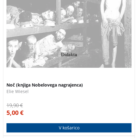
Noč (knjiga Nobelovega nagrajenca)
Elie Wiesel
19,90
€
5,00
€
V košarico