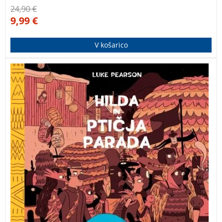
24,90
€
9,99
€
V košarico
Hilda in ptičja parada
je tretja knjiga iz nagrajene
serije o pogumni deklici Hildi. Vključuje tudi zemljevid
Hildinega sveta! Besedilo je odlično prevedel Boštjan
Gorenc.