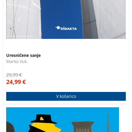
Uresničene sanje
Marko Vuk
29,99
€
24,99
€
V košarico
Detektiv Ulf Varg, zaposlen na malmöjskem Oddelku
za občutljive zločine, kjer obravnavajo najbolj
nenavadne primere na Švedskem, se v prvem delu