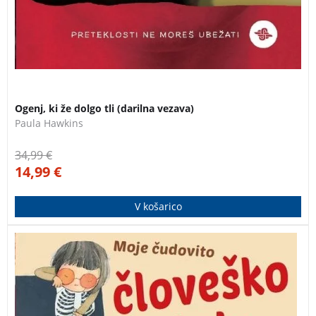
Ogenj, ki že dolgo tli (darilna vezava)
Paula Hawkins
34,99
€
14,99
€
V košarico
Zakaj so tvoje kosti tako trde? Zakaj kašljamo in
kihamo? Odpri knjigo in spoznaj, kakšno je tvoje telo
ter kako deluje.