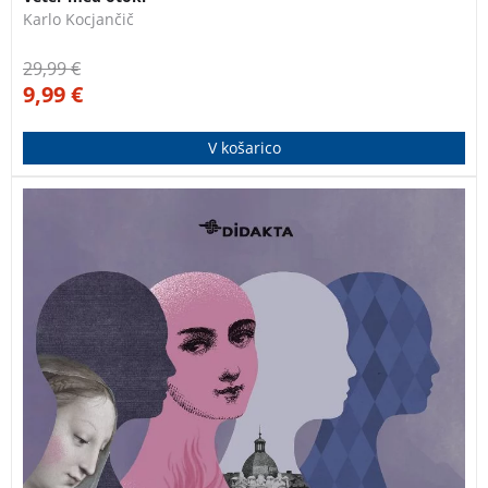
Karlo Kocjančič
29,99
€
9,99
€
V košarico
Večkrat nagrajeni kultni roman Unterstadt je ena tistih
knjig, ki bralca popolnoma potegne v zgodbo in mu
daje možnost, da se poistoveti z glavnimi junaki.
Avtorica Ivana Šojat je bila gostja literarnega festivala
Fabula 2022.