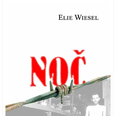
Eno izmed temeljih del in pričevanj o holokavstu.
Elie
Wiesel (1928-2016) je bil pisatelj, novinar, Nobelov
nagrajenec za mir.
NOČ