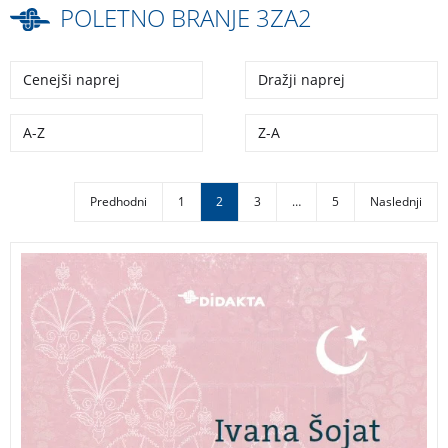
POLETNO BRANJE 3ZA2
Cenejši naprej
Dražji naprej
A-Z
Z-A
Predhodni
1
2
3
…
5
Naslednji
Ezan je mojstrsko dovršen lirski roman epskih
razsežnosti, postavljen v zgodovinsko obdobje turških
vpadov, obenem pa je pričevanjsko in jezikovno
verodostojen prikaz islamske kulture in preteklih
dogodkov, ki so odločilno sooblikovali dandanašnjo
podobo Balkanskega polotoka.